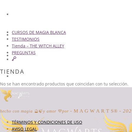
CURSOS DE MAGIA BLANCA
CURSOS DE MAGIA BLANCA
TESTIMONIOS
TESTIMONIOS
Tienda – THE WITCH ALLEY
PREGUNTAS
TIENDA – THE WITCH ALLEY
TIENDA
PREGUNTAS
No se han encontrado productos que coincidan con tu selección.
- M A G W A R T S® -
20
hecho con magia
🔮🍃
y amor
💜
por
TÉRMINOS Y CONDICIONES DE USO
AVISO LEGAL