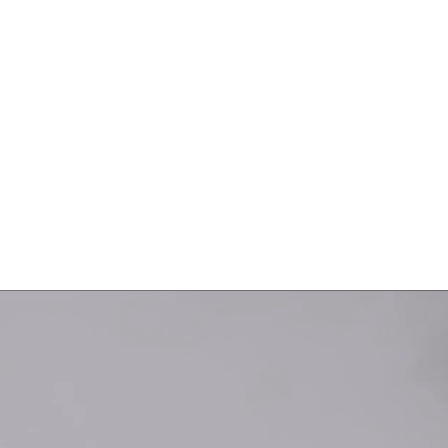
IO DE
EL HECHIZO DE
ADH
MABON
VÍDEOTRAILER Y TEMARIO
ARIO