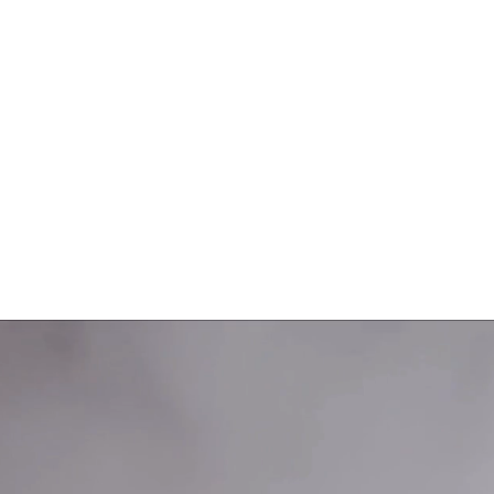
LA POCIÓN DE
LI
BELTANE
VÍD
VÍDEOTRAILER Y TEMARIO